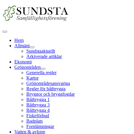
Hem
Allmänt
Sundstaaktuellt
Arkiverade artiklar
Ekonomi
Grönområden
Generella regler
Kartor
Grönområdesansvariga
Regler för båtbrygga
Bryggor och bryggfogdar
Båtbrygga 1
Båtbrygga 3
Båtbrygga 4
Fiskeförbud
Badplats
Fornlämningar
Vatten & avlopp