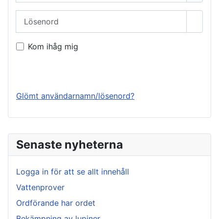
Lösenord
Visa l
Kom ihåg mig
Logga in
Glömt användarnamn/lösenord?
Senaste nyheterna
Logga in för att se allt innehåll
Vattenprover
Ordförande har ordet
Bekämpning av lupiner