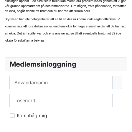
eldningen upphör. I de allra flesta fallen kan eventuella problem lösas genom att vi gör
vår granne uppmärksam på bestämmelserna. Om någon, trots påpekande, fortsätter
att elda, begår denne ett brott och du har rätt att tillkalla polis.
Styrelsen har inte befogenheter att se till att dessa kommunala regler efterlevs. Vi
kommer inte att föra diskussioner med enskilda tomtägare som hävdar att de har rätt
att elda. Det är i stället var och ens ansvar att se till att eventuella brott mot §9 i de
lokala föreskrifterna beivras.
Medlemsinloggning
Användarnamn
Lösenord
Visa l
Kom ihåg mig
Logga in