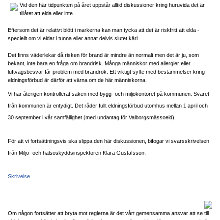
Vid den här tidpunkten på året uppstår alltid diskussioner kring huruvida det är
tillåtet att elda eller inte.
Eftersom det är relativt blött i markerna kan man tycka att det är riskfritt att elda -
speciellt om vi eldar i tunna eller annat delvis slutet kärl.
Det finns väderlekar då risken för brand är mindre än normalt men det är ju, som
bekant, inte bara en fråga om brandrisk. Många människor med allergier eller
luftvägsbesvär får problem med brandrök. Ett viktigt syfte med bestämmelser kring
eldningsförbud är därför att värna om de här människorna.
Vi har återigen kontrollerat saken med bygg- och miljökontoret på kommunen. Svaret
från kommunen är entydigt. Det råder fullt eldningsförbud utomhus mellan 1 april och
30 september i vår samfällighet (med undantag för Valborgsmässoeld).
För att vi fortsättningsvis ska slippa den här diskussionen, bifogar vi svarsskrivelsen
från Miljö- och hälsoskyddsinspektören Klara Gustafsson.
Skrivelse
Om någon fortsätter att bryta mot reglerna är det vårt gemensamma ansvar att se till