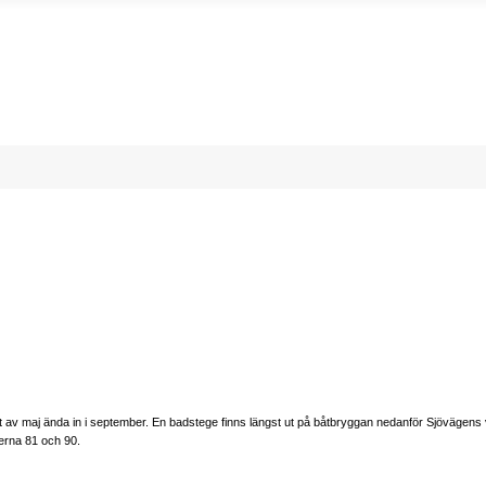
v maj ända in i september. En badstege finns längst ut på båtbryggan nedanför Sjövägens vän
terna 81 och 90.