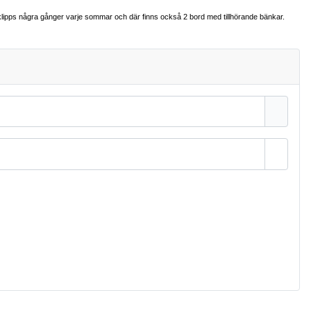
 klipps några gånger varje sommar och där finns också 2 bord med tillhörande bänkar.
Visa l