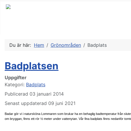
Du är här:
Hem
Grönområden
Badplats
Badplatsen
Uppgifter
Kategori:
Badplats
Publicerad 03 januari 2014
Senast uppdaterad 09 juni 2021
Badar gör vi i natursköna Lommaren som brukar ha en behaglig badtemperatur från slutet a
om bryggan, finns ett rör ½ meter under vattenytan. Vår fina badplats finns nedanför tom