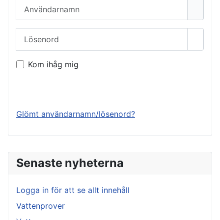
Användarnamn
Lösenord
Visa l
Kom ihåg mig
Logga in
Glömt användarnamn/lösenord?
Senaste nyheterna
Logga in för att se allt innehåll
Vattenprover