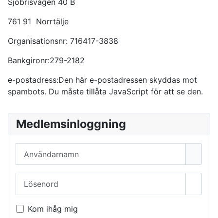
Sjöbrisvägen 40 B
761 91 Norrtälje
Organisationsnr: 716417-3838
Bankgironr:279-2182
e-postadress:
Den här e-postadressen skyddas mot
spambots. Du måste tillåta JavaScript för att se den.
Medlemsinloggning
Användarnamn
Lösenord
Visa l
Kom ihåg mig