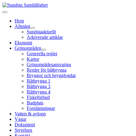
Hem
Allmänt
Sundstaaktuellt
Arkiverade artiklar
Ekonomi
Grönområden
Generella regler
Kartor
Grönområdesansvariga
Regler för båtbrygga
Bryggor och bryggfogdar
Båtbrygga 1
Båtbrygga 3
Båtbrygga 4
Fiskeförbud
Badplats
Fornlämningar
Vatten & avlopp
Vägar
Dokument
Styrelsen
Kontakt