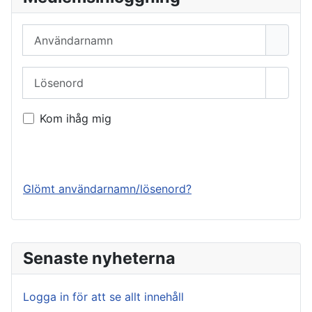
Användarnamn
Lösenord
Visa l
Kom ihåg mig
Logga in
Glömt användarnamn/lösenord?
Senaste nyheterna
Logga in för att se allt innehåll